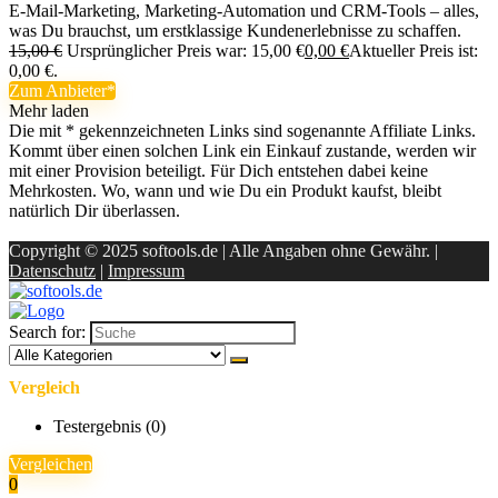
E-Mail-Marketing, Marketing-Automation und CRM-Tools – alles,
was Du brauchst, um erstklassige Kundenerlebnisse zu schaffen.
15,00
€
Ursprünglicher Preis war: 15,00 €
0,00
€
Aktueller Preis ist:
0,00 €.
Zum Anbieter
Mehr laden
Die mit * gekennzeichneten Links sind sogenannte Affiliate Links.
Kommt über einen solchen Link ein Einkauf zustande, werden wir
mit einer Provision beteiligt. Für Dich entstehen dabei keine
Mehrkosten. Wo, wann und wie Du ein Produkt kaufst, bleibt
natürlich Dir überlassen.
Copyright © 2025 softools.de | Alle Angaben ohne Gewähr. |
Datenschutz
|
Impressum
Search for:
Vergleich
Testergebnis (
0
)
Vergleichen
0