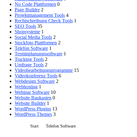
No Code Plattformen
0
Page Builder
2
Projektmanagement Tools
4
Rechtschreibung Check Tools
1
SEO Tools
35
Shopsysteme
1
Social Media Tools
2
Stockfoto Plattformen
2
Telefon Software
1
Terminplanungssoftware
1
Tracking Tools
2
Umfrage Tools
2
Videobearbeitungsprogramme
15
Videokonferenz Tools
6
Webdesign Software
2
Webhosting
1
Webinar Software
10
Website Baukasten
0
Website Builder
1
WordPress Plugins
13
WordPress Themes
3
Start
Telefon Software