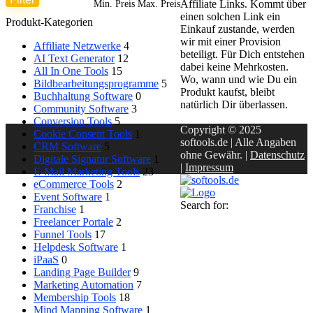
Affiliate Links. Kommt über
Min. Preis
Max. Preis
einen solchen Link ein
Produkt-Kategorien
Einkauf zustande, werden
wir mit einer Provision
Affiliate Netzwerke
4
beteiligt. Für Dich entstehen
AI Text Generator
12
dabei keine Mehrkosten.
All In One Tools
15
Wo, wann und wie Du ein
Bildbearbeitungsprogramme
5
Produkt kaufst, bleibt
Buchhaltung Software
0
natürlich Dir überlassen.
Community Software
3
Conversion Tools
5
Copyright © 2025
Cookie Consent Tools
1
softools.de | Alle Angaben
CRM Software
5
ohne Gewähr. |
Datenschutz
Digitale Signatur Software
1
|
Impressum
E-Mail Marketing Tools
23
eCommerce Tools
2
Event Software
1
Search for:
Franchise
1
Freelancer Portale
2
Funnel Tools
17
Helpdesk Software
1
iPaaS
0
Landing Page Builder
9
Marketing Automation
7
Membership Tools
18
Mind Mapping Software
1