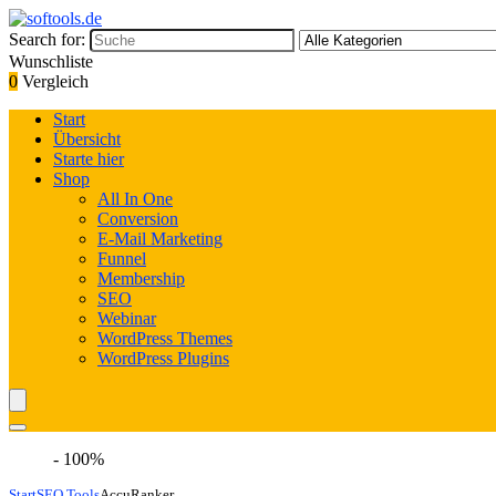
Search for:
Wunschliste
0
Vergleich
Start
Übersicht
Starte hier
Shop
All In One
Conversion
E-Mail Marketing
Funnel
Membership
SEO
Webinar
WordPress Themes
WordPress Plugins
- 100%
Start
SEO Tools
AccuRanker