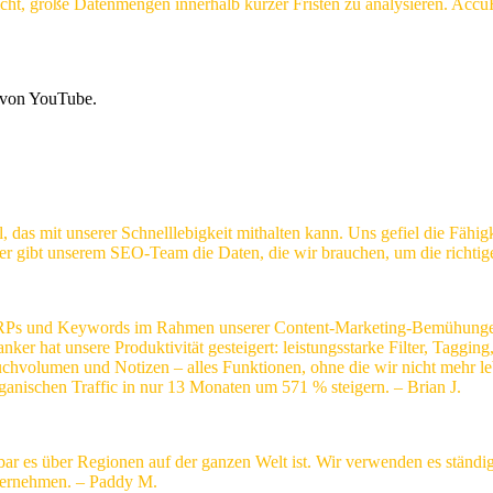
cht, große Datenmengen innerhalb kurzer Fristen zu analysieren. Accu
 von YouTube.
l, das mit unserer Schnelllebigkeit mithalten kann. Uns gefiel die Fäh
er gibt unserem SEO-Team die Daten, die wir brauchen, um die richtige
RPs und Keywords im Rahmen unserer Content-Marketing-Bemühungen ve
 hat unsere Produktivität gesteigert: leistungsstarke Filter, Tagging
hvolumen und Notizen – alles Funktionen, ohne die wir nicht mehr
anischen Traffic in nur 13 Monaten um 571 % steigern. – Brian J.
rbar es über Regionen auf der ganzen Welt ist. Wir verwenden es ständ
übernehmen. – Paddy M.