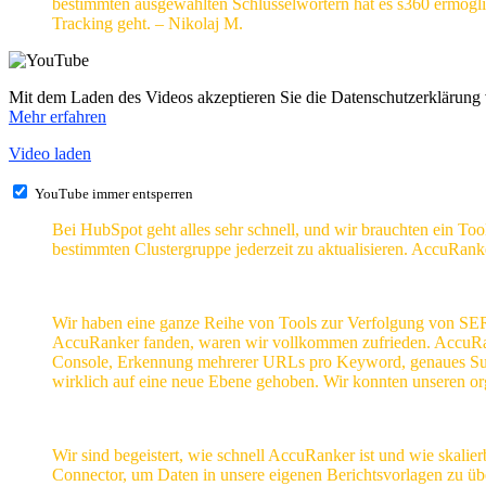
bestimmten ausgewählten Schlüsselwörtern hat es s360 ermögli
Tracking geht. – Nikolaj M.
Mit dem Laden des Videos akzeptieren Sie die Datenschutzerklärung
Mehr erfahren
Video laden
YouTube immer entsperren
Bei HubSpot geht alles sehr schnell, und wir brauchten ein Too
bestimmten Clustergruppe jederzeit zu aktualisieren. AccuRank
Wir haben eine ganze Reihe von Tools zur Verfolgung von SE
AccuRanker fanden, waren wir vollkommen zufrieden. AccuRanker
Console, Erkennung mehrerer URLs pro Keyword, genaues Suc
wirklich auf eine neue Ebene gehoben. Wir konnten unseren org
Wir sind begeistert, wie schnell AccuRanker ist und wie skalie
Connector, um Daten in unsere eigenen Berichtsvorlagen zu 