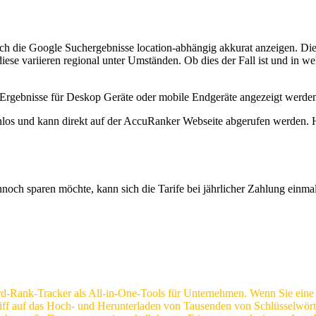
 die Google Suchergebnisse location-abhängig akkurat anzeigen. Dies 
ese variieren regional unter Umständen. Ob dies der Fall ist und in w
rgebnisse für Deskop Geräte oder mobile Endgeräte angezeigt werden s
os und kann direkt auf der AccuRanker Webseite abgerufen werden. Hie
noch sparen möchte, kann sich die Tarife bei jährlicher Zahlung einm
rd-Rank-Tracker als All-in-One-Tools für Unternehmen. Wenn Sie eine B
iff auf das Hoch- und Herunterladen von Tausenden von Schlüsselwör