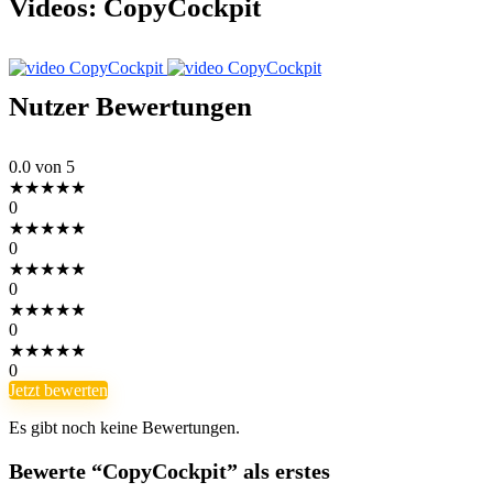
Videos:
CopyCockpit
Nutzer Bewertungen
0.0
von 5
★
★
★
★
★
0
★
★
★
★
★
0
★
★
★
★
★
0
★
★
★
★
★
0
★
★
★
★
★
0
Jetzt bewerten
Es gibt noch keine Bewertungen.
Bewerte “CopyCockpit” als erstes