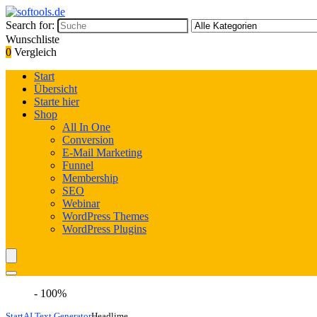
Search for:
Wunschliste
0
Vergleich
Start
Übersicht
Starte hier
Shop
All In One
Conversion
E-Mail Marketing
Funnel
Membership
SEO
Webinar
WordPress Themes
WordPress Plugins
- 100%
Start
AI Text Generator
Headlime