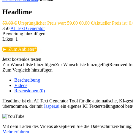
Headlime
59,00
€
Ursprünglicher Preis war: 59,00 €
0,00
€
Aktueller Preis ist: 0
350
AI Text Generator
Bewertung hinzufügen
Likes
+1
► Zum Anbieter
Jetzt kostenlos testen
Zur Wunschliste hinzufügen
Zur Wunschliste hinzugefügt
Removed fro
Zum Vergleich hinzufügen
Beschreibung
Videos
Rezensionen (0)
Headlime ist ein AI Text Generator Tool für die automatische, KI-g
übernommen, der mit
Jasper.ai
ein eigenes KI Texterstellungstool betr
Mit dem Laden des Videos akzeptieren Sie die Datenschutzerklärung
Mehr erfahren